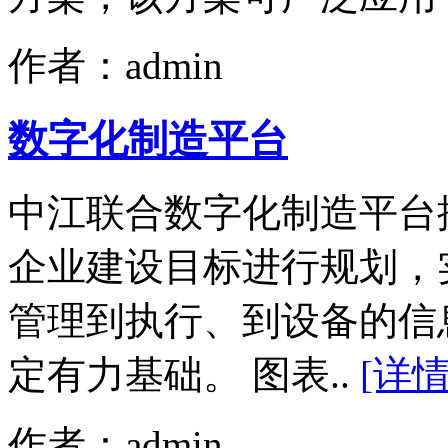
作者：admin
数字化制造平台
中江联合数字化制造平台
企业建设目标进行规划，
管理到执行、到设备的信
定有力基础。 图表..
[详情
作者：admin