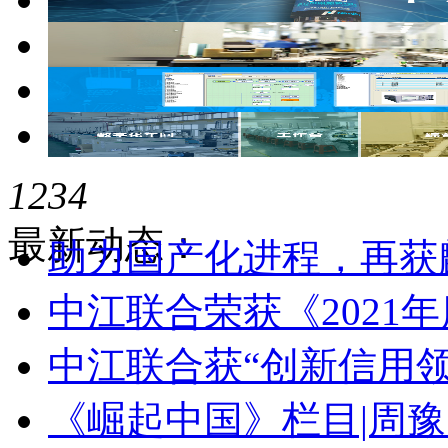
1
2
3
4
最新动态：
中江联合荣获《2021
中江联合获“创新信用
《崛起中国》栏目|周